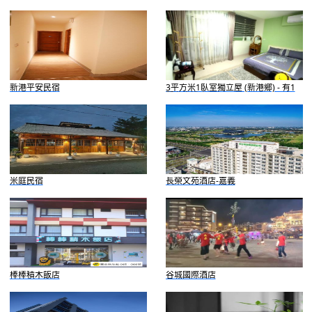
新港平安民宿
3平方米1臥室獨立屋 (新港鄉) - 有1
間私人浴室
米庭民宿
長榮文苑酒店-嘉義
棒棒積木飯店
谷城國際酒店