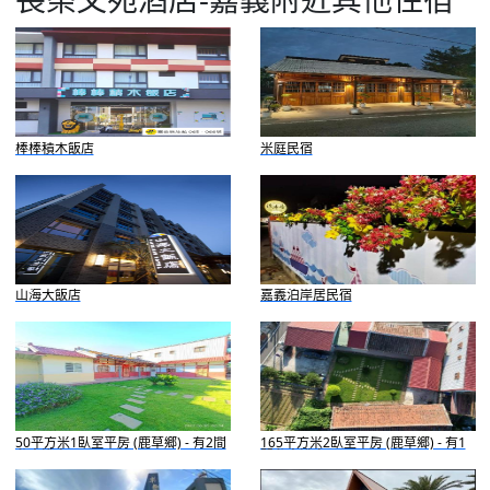
棒棒積木飯店
米庭民宿
山海大飯店
嘉義泊岸居民宿
50平方米1臥室平房 (鹿草鄉) - 有2間
165平方米2臥室平房 (鹿草鄉) - 有1
私人浴室
間私人浴室