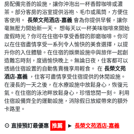
房配備完善的設施，讓你沖泡出一杯香醇咖啡或濃
茶。部分客房的浴室提供浴袍、毛巾或風筒，方便住
客使用。
長榮文苑酒店-嘉義
會為你提供早餐，讓你
毫無壓力開始新一天。 想每天以一杯美味咖啡來開始
度假時光？你可在住宿中享受香醇的即磨咖啡。你可
以在住宿盡情享受一系列令人愉快的美食選擇，以提
升你的入住體驗。在住宿的娛樂設施中與旅伴一起創
造難忘時刻，度過愉快晚上。無論日夜，住客都可以
透過住宿設置的自動售賣機享用輕食。 在
長榮文苑
酒店-嘉義
，住客可盡情享受住宿提供的休閒設施。
在漫長的一天之後，在水療設施中放鬆身心，恢復元
氣。在住宿的泳池畔放鬆身心，珍惜悠閒一刻。 利用
住宿設備齊全的運動設施，消除假日放縱帶來的額外
卡路里。
⊙ 直接預訂最優惠
推薦
長榮文苑酒店-嘉義
►