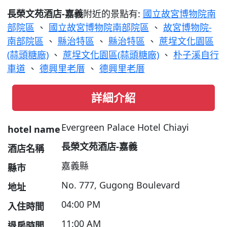
長榮文苑酒店-嘉義
附近的景點有:
國立故宮博物院南
部院區
、
國立故宮博物院南部院區
、
故宮博物院-
南部院區
、
縣治特區
、
縣治特區
、
蔗埕文化園區
(蒜頭糖廠)
、
蔗埕文化園區(蒜頭糖廠)
、
朴子溪自行
車道
、
德興里老厝
、
德興里老厝
詳細介紹
Evergreen Palace Hotel Chiayi
hotel name
長榮文苑酒店-嘉義
酒店名稱
嘉義縣
縣市
No. 777, Gugong Boulevard
地址
04:00 PM
入住時間
11:00 AM
退房時間