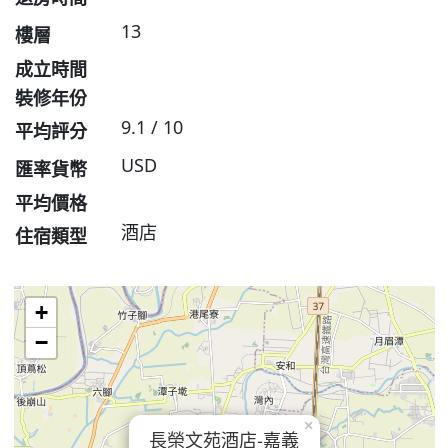
13
樓層
成立時間
裝修年份
9.1 / 10
平均評分
USD
匯率貨幣
平均價格
酒店
住宿類型
+
−
×
長榮文苑酒店-嘉義