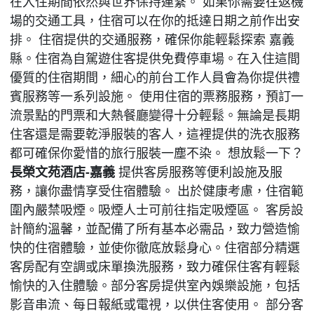
在入住期間依然與世界保持連繫。 如果你需要往返機
場的交通工具，住宿可以在你的抵達日期之前作出安
排。 住宿提供的交通服務，確保你能輕鬆探索 嘉義
縣。住宿為自駕遊住客提供免費停車場。在入住這間
優質的住宿期間，細心的前台工作人員會為你提供禮
賓服務等一系列設施。 使用住宿的票務服務，預訂一
流景點的門票和大熱餐廳變得十分輕鬆。無論是長期
住客還是需要乾淨服裝的客人，這裡提供的洗衣服務
都可確保你愛惜的旅行服裝一塵不染。 想放鬆一下？
長榮文苑酒店-嘉義
提供客房服務等便利設施及服
務，讓你盡情享受住宿體驗。 出於健康考慮，住宿範
圍內嚴禁吸煙。吸煙人士可前往指定吸煙區。 客房設
計簡約溫馨，並配備了所有基本必需品，致力營造愉
快的住宿體驗，並使你徹底放鬆身心。住宿部分精選
客房配有空調或床單換洗服務，致力確保住客有輕鬆
愉快的入住體驗。部分客房提供室內娛樂設施，包括
影音串流、每日報紙或電視，以供住客使用。 部分客