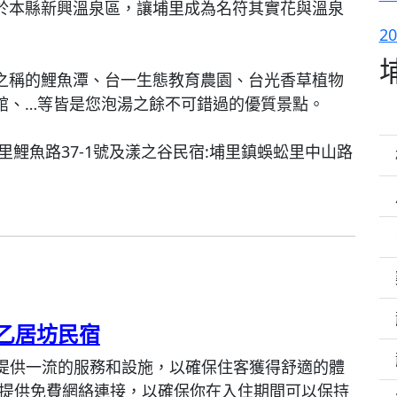
於本縣新興溫泉區，讓埔里成為名符其實花與溫泉
2
之稱的鯉魚潭、台一生態教育農園、台光香草植物
館、…等皆是您泡湯之餘不可錯過的優質景點。
鯉魚路37-1號及漾之谷民宿:埔里鎮蜈蚣里中山路
乙居坊民宿
提供一流的服務和設施，以確保住客獲得舒適的體
宿提供免費網絡連接，以確保你在入住期間可以保持