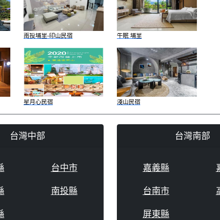
南投埔里-印山民宿
牛眠 埔里
星月心民宿
淺山民宿
台灣中部
台灣南部
縣
台中市
嘉義縣
縣
南投縣
台南市
縣
屏東縣