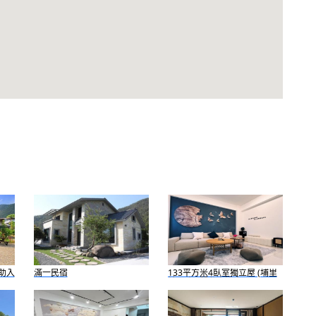
助入
滿一民宿
133平方米4臥室獨立屋 (埔里
鎮) - 有2間私人浴室