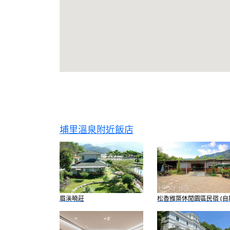
埔里溫泉附近飯店
眉溪曉莊
松香雅築休閒園區民宿 (自
住)