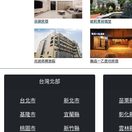
柒寐民宿
歐莉業荷城堡
兆迪商務旅館
觀品一乙居坊民宿
台灣北部
台北市
新北市
苗栗
基隆市
宜蘭縣
彰化
桃園市
新竹縣
雲林