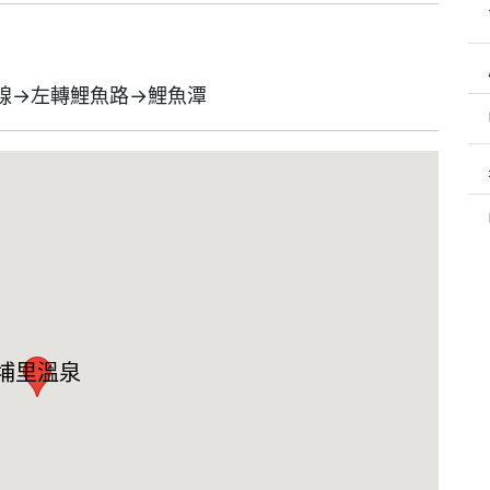
4線→左轉鯉魚路→鯉魚潭
埔里溫泉