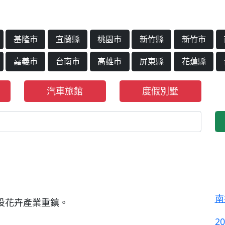
基隆市
宜蘭縣
桃園市
新竹縣
新竹市
嘉義市
台南市
高雄市
屏東縣
花蓮縣
汽車旅館
度假別墅
南
投花卉產業重鎮。
2