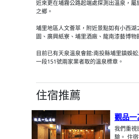
近來更在埔霧公路起端處探測出溫泉，屬
之鄉。
埔里地區人文薈萃，附近景點如有小西湖
園、廣興紙寮、埔里酒廠、龍南漆藝博物
目前已有天泉溫泉會館:南投縣埔里鎮蜈蚣里
一段151號兩家業者取的溫泉標章。
住宿推薦
觀品一
我們重視
驗。 住