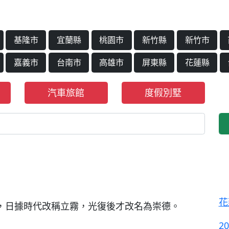
基隆市
宜蘭縣
桃園市
新竹縣
新竹市
嘉義市
台南市
高雄市
屏東縣
花蓮縣
汽車旅館
度假別墅
花
，日據時代改稱立霧，光復後才改名為崇德。
2