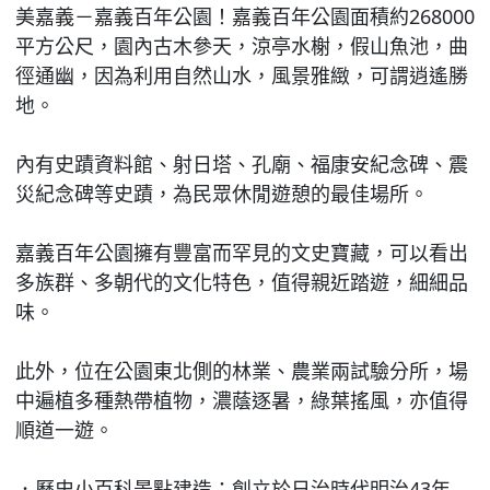
美嘉義－嘉義百年公園！嘉義百年公園面積約268000
平方公尺，園內古木參天，涼亭水榭，假山魚池，曲
徑通幽，因為利用自然山水，風景雅緻，可謂逍遙勝
地。
內有史蹟資料館、射日塔、孔廟、福康安紀念碑、震
災紀念碑等史蹟，為民眾休閒遊憩的最佳場所。
嘉義百年公園擁有豐富而罕見的文史寶藏，可以看出
多族群、多朝代的文化特色，值得親近踏遊，細細品
味。
此外，位在公園東北側的林業、農業兩試驗分所，場
中遍植多種熱帶植物，濃蔭逐暑，綠葉搖風，亦值得
順道一遊。
．歷史小百科景點建造：創立於日治時代明治43年