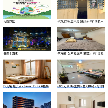
南院旅墅
平方米3臥室平房 (東區) - 有1間私人
浴室
安娜金酒店
平方米1臥室獨立屋 (東區) - 有1間私
人浴室
拉瓦宅 輕旅店 - Lawa House #僅接
60平方米1臥室獨立屋 (東區) - 有1間
待18-35歲青年旅人
私人浴室