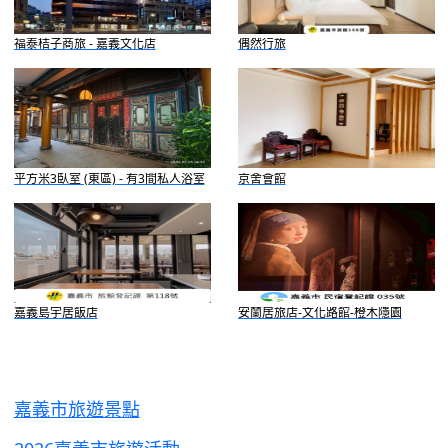
福泰桔子商旅 - 嘉義文化店
偶然行旅
平方米3臥室 (東區) - 有3間私人浴室
京舍會館
嘉義島宇居飯店
安蘭居旅店-文化路館-橙木隱園
嘉義市旅遊景點