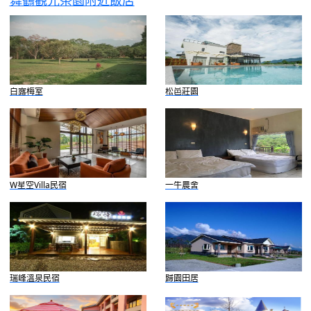
白露梅室
松邑莊園
W星空Villa民宿
一牛農舍
瑞峰溫泉民宿
歸園田居