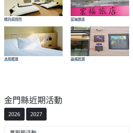
總兵招待所
宏福旅店
浯島輕旅
晶城民宿
金門縣近期活動
2026
2027
萬聖節活動