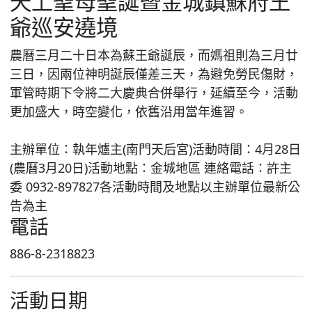
天上聖母聖誕暨金城鎮蘇府王
爺巡安遶境
農曆三月二十日本為蘇王爺誕辰，而媽祖則為三月廿
三日，因兩位神明誕辰僅差三天，為避免勞民傷財，
軍管時期下令將二大慶典合併舉行，延續至今，活動
更加盛大，時空變化，依舊沿用當年進習。
主辦單位：執年爐主(南門天后宮)活動時間：4月28日
(農曆3月20日)活動地點：金城地區 連絡電話：許主
委 0932-897827各活動時間及地點以主辦單位最新公
告為主
電話
886-8-2318823
活動日期