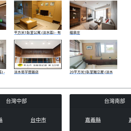
平方米1臥室公寓 (淡水區) - 有
蘊泉庄
1間私人浴室
 -
淡水島宇居飯店
20平方米1臥室獨立屋 (淡水
區) - 有1間私人浴室
台灣中部
台灣南部
縣
台中市
嘉義縣