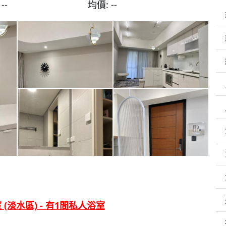
:
--
均價:
--
(淡水區) - 有1間私人浴室