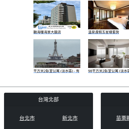
觀海樓海景大飯店
溫泉渡假五星級套房
平方米2臥室公寓 (淡水區) - 有
98平方米2臥室公寓 (淡水區)
1間私人浴室
有2間私人浴室
台灣北部
台北市
新北市
苗栗