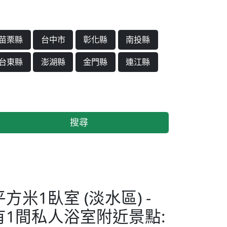
苗栗縣
台中市
彰化縣
南投縣
台東縣
澎湖縣
金門縣
連江縣
搜尋
平方米1臥室 (淡水區) -
有1間私人浴室附近景點: