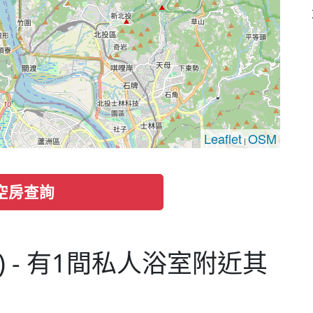
Leaflet
OSM
|
空房查詢
) - 有1間私人浴室附近其