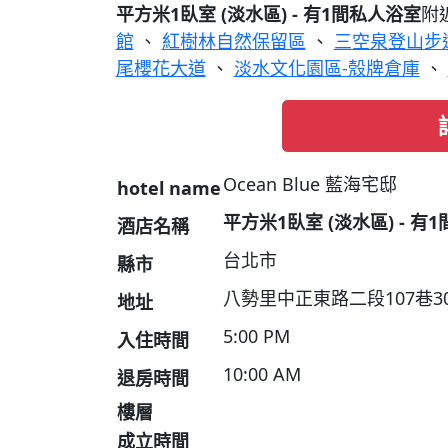
平方米1臥室 (淡水區) - 有1間私人浴室
附
館
、
紅樹林自然保留區
、
三空泉登山步
尾櫻花大道
、
淡水文化園區-殼牌倉庫
、
Ocean Blue 藍海宅邸
hotel name
平方米1臥室 (淡水區) - 有
酒店名稱
台北市
縣市
八勢里中正東路二段107巷30
地址
5:00 PM
入住時間
10:00 AM
退房時間
樓層
成立時間