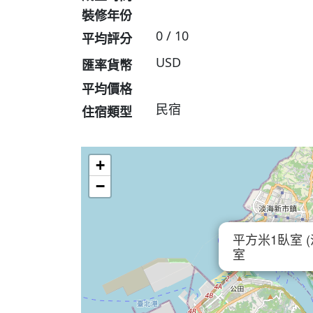
裝修年份
0 / 10
平均評分
USD
匯率貨幣
平均價格
民宿
住宿類型
+
−
平方米1臥室 (
室