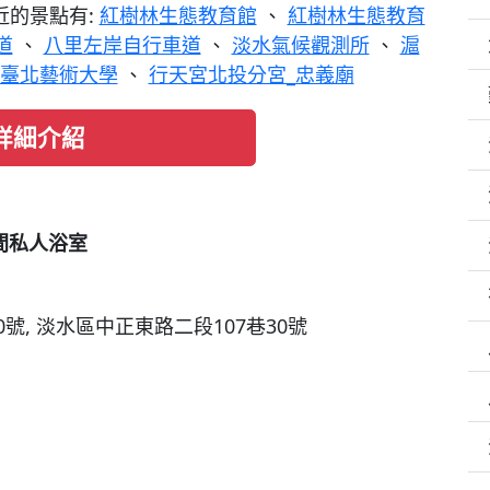
近的景點有:
紅樹林生態教育館
、
紅樹林生態教育
道
、
八里左岸自行車道
、
淡水氣候觀測所
、
滬
臺北藝術大學
、
行天宮北投分宮_忠義廟
詳細介紹
1間私人浴室
號, 淡水區中正東路二段107巷30號