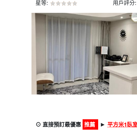
星等:
用戶評分
⊙ 直接預訂最優惠
推薦
平方米1臥室 
►