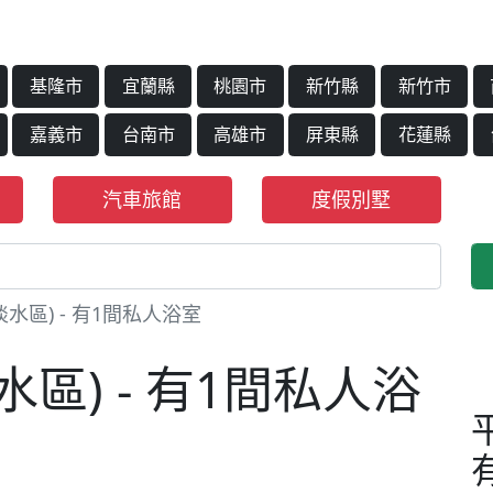
基隆市
宜蘭縣
桃園市
新竹縣
新竹市
嘉義市
台南市
高雄市
屏東縣
花蓮縣
汽車旅館
度假別墅
淡水區) - 有1間私人浴室
水區) - 有1間私人浴