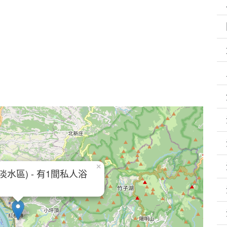
×
淡水區) - 有1間私人浴